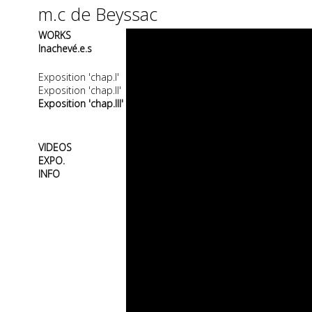
m.c de Beyssac
WORKS
Inachevé.e.s
Exposition 'chap.I'
Exposition 'chap.II'
Exposition 'chap.III'
VIDEOS
EXPO.
INFO