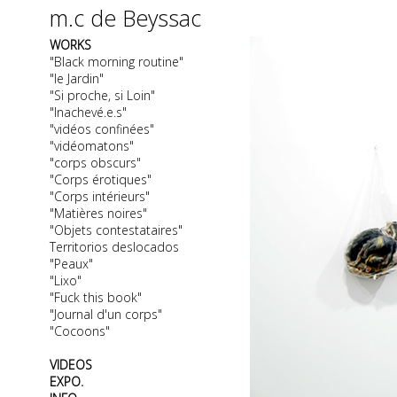
m.c de Beyssac
WORKS
"Black morning routine"
"le Jardin"
"Si proche, si Loin"
"Inachevé.e.s"
"vidéos confinées"
"vidéomatons"
"corps obscurs"
"Corps érotiques"
"Corps intérieurs"
"Matières noires"
"Objets contestataires"
Territorios deslocados
"Peaux"
"Lixo"
"Fuck this book"
"Journal d'un corps"
"Cocoons"
VIDEOS
EXPO.