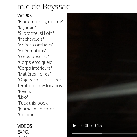
m.c de Beyssac
WORKS
"Black morning routine"
"le Jardin"
"Si proche, si Loin"
"Inachevé.e.s"
"vidéos confinées"
"vidéomatons"
"corps obscurs"
"Corps érotiques"
"Corps intérieurs"
"Matières noires"
"Objets contestataires"
Territorios deslocados
"Peaux"
"Lixo"
"Fuck this book"
"Journal d'un corps"
"Cocoons"
VIDEOS
EXPO.